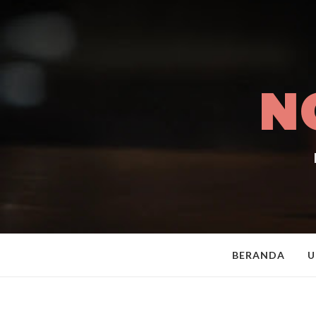
N
BERANDA
U