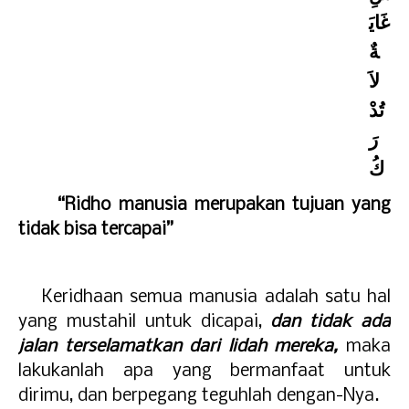
غَايَ
ةٌ
لاَ
تُدْ
رَ
كُ
-
“Ridho manusia merupakan tujuan yang
tidak bisa tercapai
”
-
Keridhaan semua manusia adalah satu hal
yang mustahil untuk dicapai,
dan tidak ada
jalan terselamatkan dari lidah mereka,
maka
lakukanlah apa yang bermanfaat untuk
dirimu, dan berpegang teguhlah dengan-Nya.