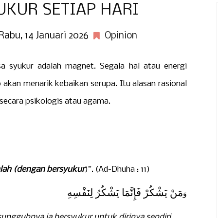
UKUR SETIAP HARI
Rabu, 14 Januari 2026
Opinion
sa syukur adalah magnet. Segala hal atau energi
p akan menarik kebaikan serupa. Itu alasan rasional
secara psikologis atau agama.
lah (dengan bersyukur
)”. (Ad-Dhuha : 11)
مَنْ يَشْكُرْ فَإِنَّمَا يَشْكُرُ لِنَفْسِهِ
‎وَ
ungguhnya ia bersyukur untuk dirinya sendiri