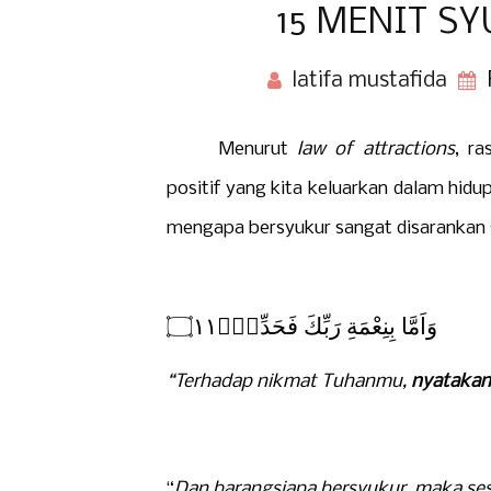
15 MENIT SY
latifa mustafida
Menurut
law of attractions
, ra
positif yang kita keluarkan dalam hidu
mengapa bersyukur sangat disarankan 
وَاَمَّا بِنِعْمَةِ رَبِّكَ فَحَدِّثْࣖ۝١١
“Terhadap nikmat Tuhanmu,
nyatakan
“
Dan barangsiapa bersyukur, maka ses