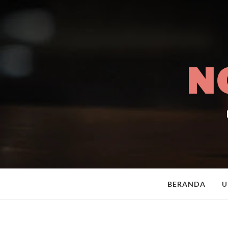
N
BERANDA
U