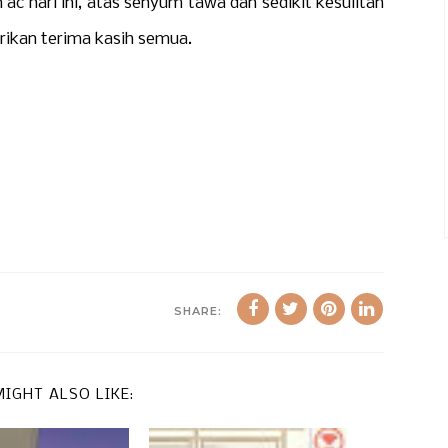
ac hari ini, atas senyum tawa dan sedikit kesulitan
erikan terima kasih semua.
SHARE:
IGHT ALSO LIKE: