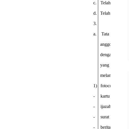
c.
Telah mengambi
d.
Telah melunasi 
3.
a.
Tata cara penda
anggota biasa
dengan cara m
yang disediak
melampirkan;
1)
fotocopy sesuai 
-
kartu tanda pe
-
ijazah pendidik
-
surat keputusan
-
berita acara su