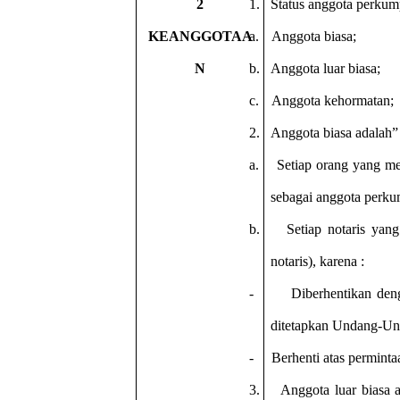
2
1.
Status anggota perkum
KEANGGOTAA
a.
Anggota biasa;
N
b.
Anggota luar biasa;
c.
Anggota kehormatan;
2.
Anggota biasa adalah”
a.
Setiap orang yang men
sebagai anggota perk
b.
Setiap notaris yan
notaris), karena :
-
Diberhentikan den
ditetapkan Undang-Un
-
Berhenti atas perminta
3.
Anggota luar biasa a