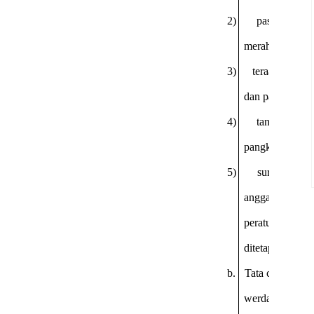
2)
pasfoto tera
merah 4x6 seba
3)
teraan tapak 
dan paraf;
4)
tanda terim
pangkal dan iur
5)
surat perny
anggaran dasar,
peraturan la
ditetapkan ole
b.
Tata cara penda
werda notar