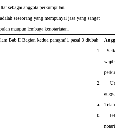
aftar sebagai anggota perkumpulan.
adalah seseorang yang mempunyai jasa yang sangat
pulan maupun lembaga kenotariatan.
lam Bab II Bagian kedua paragraf 1 pasal 3 diubah,
Anggota biasa
1.
Setiap notari
wajib secara ad
perkumpulan.
2.
Untuk memen
anggota biasa da
a.
Telah terdaftar 
b.
Telah memili
notaris;