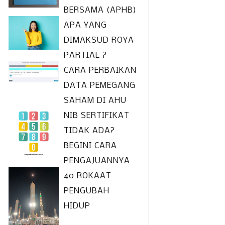
BERSAMA (APHB)
APA YANG
DIMAKSUD ROYA
PARTIAL ?
CARA PERBAIKAN
s indonesia adl anggota biasa yang
DATA PEMEGANG
SAHAM DI AHU
ministrasi mendaftarkan diri dalam
NIB SERTIFIKAT
TIDAK ADA?
uhi syarat administrasi sebagai
BEGINI CARA
ri notaris aktif:
PENGAJUANNYA
sebagai anggota luar biasa;
40 ROKAAT
PENGUBAH
ki surat keputusan pengangkatan
HIDUP