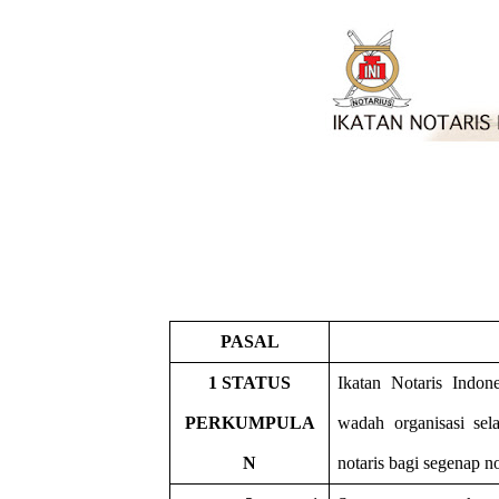
PASAL
1 STATUS
Ikatan Notaris Indone
PERKUMPULA
wadah organisasi sel
N
notaris bagi segenap no