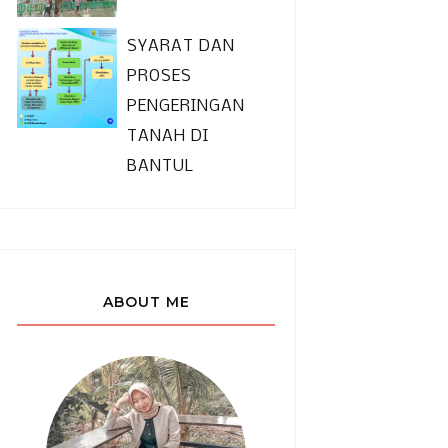
l sumpah jabatan notaris;
iuran wajib anggota;
SYARAT DAN
PROSES
PENGERINGAN
ftaran secara administrasi sebagai
TANAH DI
 (dari notaris aktif) dilakukan
BANTUL
engisi dan menyerahkan formulir
an oleh pengurus daerah dengan
asli :
ABOUT ME
nduduk;
an kenotariatan;
 pengangkatan notaris;
mpah jabatan notaris;