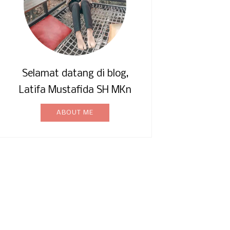
khir dengan latar belakang warna
nyak 2 lembar;
cap/stempel, contoh tanda yangan
Selamat datang di blog,
a yang sah atas pembayaran uang
Latifa Mustafida SH MKn
an wajib anggota;
ABOUT ME
ataan untuk tunduk dan taat pada
 ART, dan kode etik notaris, serta
in yang telah dan yang akan
h perkumpulan.
ftaran sebagai anggota biasa (Dari
is) adl dengan mengajukan