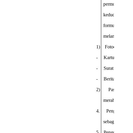
permohonan
kedudukannya
formulir yang
melampirkan:
1)
Fotocopy :
-
Kartu tanda pe
-
Surat pemberh
-
Berita acara pe
2)
Pasfoto tera
merah ukuran 4
4.
Pengda mengel
sebagaimana di
5.
Pengda wajib 