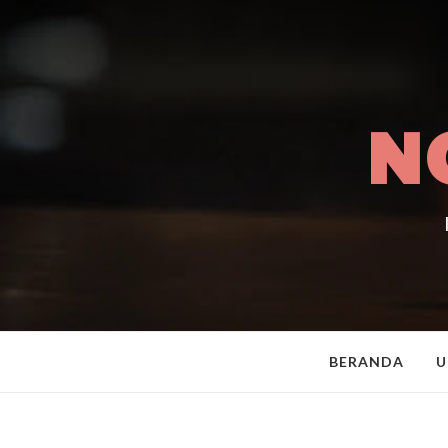
N
BERANDA
U