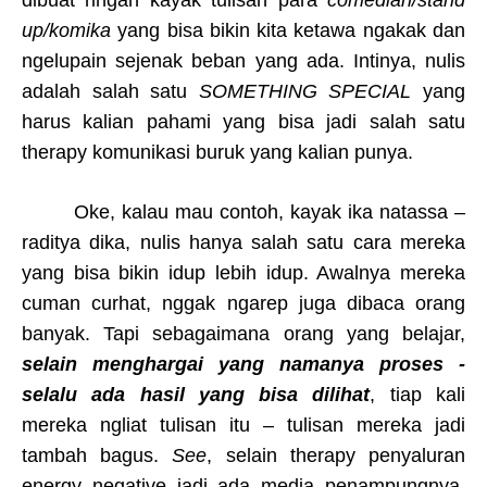
dibuat ringan kayak tulisan para
comedian/stand
up/komika
yang bisa bikin kita ketawa ngakak dan
ngelupain sejenak beban yang ada. Intinya, nulis
adalah salah satu
SOMETHING SPECIAL
yang
harus kalian pahami yang bisa jadi salah satu
therapy komunikasi buruk yang kalian punya.
Oke, kalau mau contoh, kayak ika natassa –
raditya dika, nulis hanya salah satu cara mereka
yang bisa bikin idup lebih idup. Awalnya mereka
cuman curhat, nggak ngarep juga dibaca orang
banyak. Tapi sebagaimana orang yang belajar,
selain menghargai yang namanya proses -
selalu ada hasil yang bisa dilihat
, tiap kali
mereka ngliat tulisan itu – tulisan mereka jadi
tambah bagus.
See
, selain therapy penyaluran
energy negative jadi ada media penampungnya,