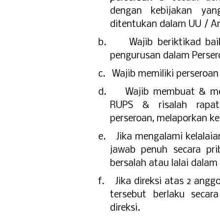
dengan kebijakan ya
ditentukan dalam UU / A
b.
Wajib beriktikad b
pengurusan dalam Perser
c.
Wajib memiliki perseroan
d.
Wajib membuat & mem
RUPS & risalah rapat
perseroan, melaporkan k
e.
Jika mengalami kelalaia
jawab penuh secara pri
bersalah atau lalai dala
f.
Jika direksi atas 2 ang
tersebut berlaku secar
direksi.