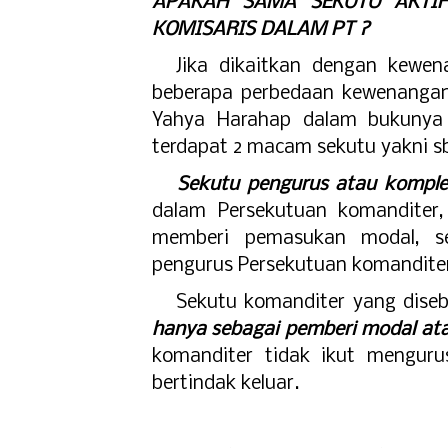
APAKAH SAMA SEKUTU AKTIF
KOMISARIS DALAM PT ?
Jika dikaitkan dengan kewe
beberapa perbedaan kewenangan 
Yahya Harahap dalam bukunya P
terdapat 2 macam sekutu yakni sb
a.
Sekutu pengurus atau kompl
dalam Persekutuan komanditer,
memberi pemasukan modal, se
pengurus Persekutuan komanditer
b.
Sekutu komanditer yang dise
hanya sebagai pemberi modal at
komanditer tidak ikut mengurus
bertindak keluar.