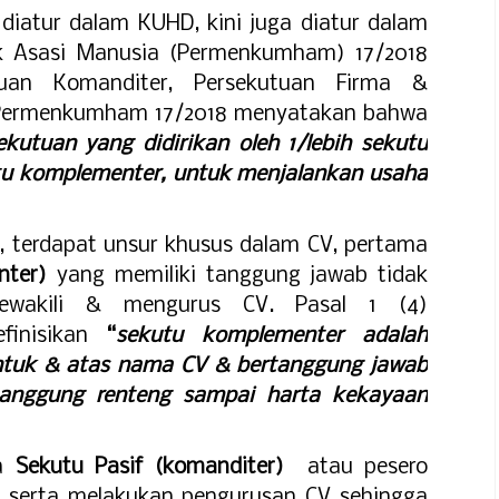
diatur dalam KUHD, kini juga diatur dalam
k Asasi Manusia (Permenkumham) 17/2018
tuan Komanditer, Persekutuan Firma &
1) Permenkumham 17/2018 menyatakan bahwa
kutuan yang didirikan oleh 1/lebih sekutu
utu komplementer, untuk menjalankan usaha
s, terdapat unsur khusus dalam CV, pertama
nter)
yang memiliki tanggung jawab tidak
mewakili & mengurus CV. Pasal 1 (4)
finisikan
“
sekutu komplementer adalah
ntuk & atas nama CV & bertanggung jawab
tanggung renteng sampai harta kekayaan
ya
Sekutu Pasif (komanditer)
atau pesero
t serta melakukan pengurusan CV sehingga