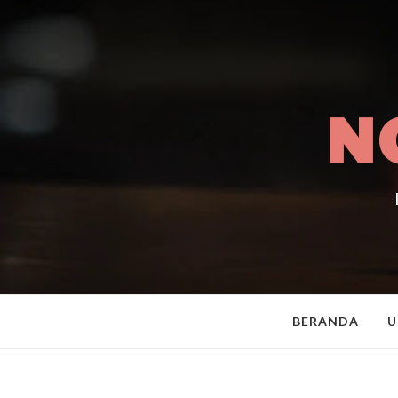
N
BERANDA
U