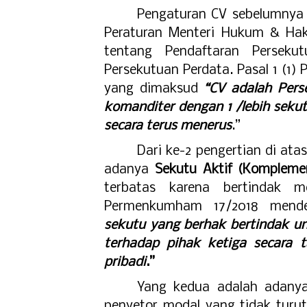
Pengaturan CV sebelumnya 
Peraturan Menteri Hukum & Ha
tentang Pendaftaran Perseku
Persekutuan Perdata. Pasal 1 (
yang dimaksud
“CV adalah Perse
komanditer dengan 1 /lebih sek
secara terus menerus
.”
Dari ke-2 pengertian di ata
adanya
Sekutu Aktif (Kompleme
terbatas karena bertindak 
Permenkumham 17/2018 mende
sekutu yang berhak bertindak u
terhadap pihak ketiga secara 
pribadi
.”
Yang kedua adalah adan
penyetor modal yang tidak turu